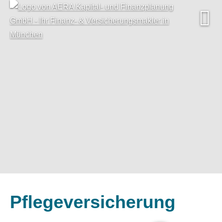
Pflege­ver­si­che­rung