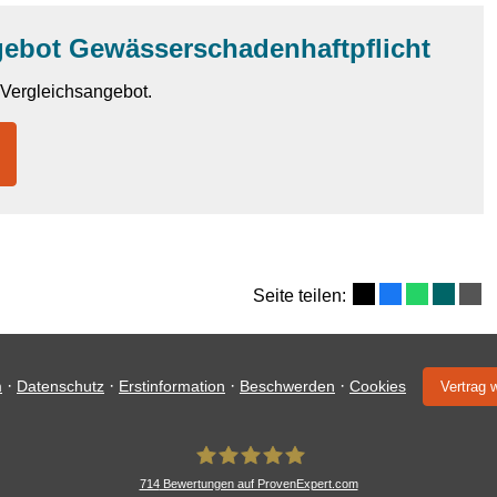
gebot Gewässerschadenhaftpflicht
n Vergleichsangebot.
Seite teilen:
·
·
·
·
m
Datenschutz
Erstinformation
Beschwerden
Cookies
Vertrag 
714
Bewertungen auf ProvenExpert.com