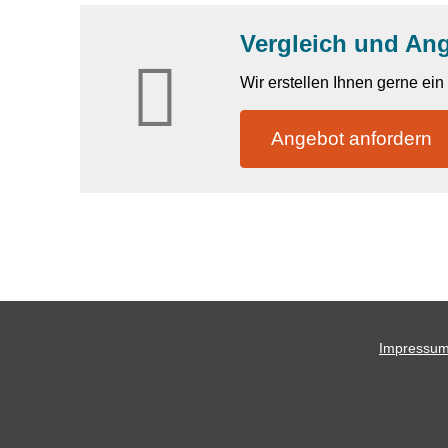
Vergleich und An
Wir erstellen Ihnen gerne ei
An­ge­bot an­for­dern
Impressu